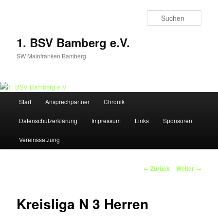
Zum
Inhalt
Such
wechseln
1. BSV Bamberg e.V.
SW Mainfranken Bamberg
Hauptmenü
Start
Ansprechpartner
Chronik
Datenschutzerklärung
Impressum
Links
Sponsoren
Vereinssatzung
Beitrags-
←
Zurück
Weiter
→
Navigation
Kreisliga N 3 Herren