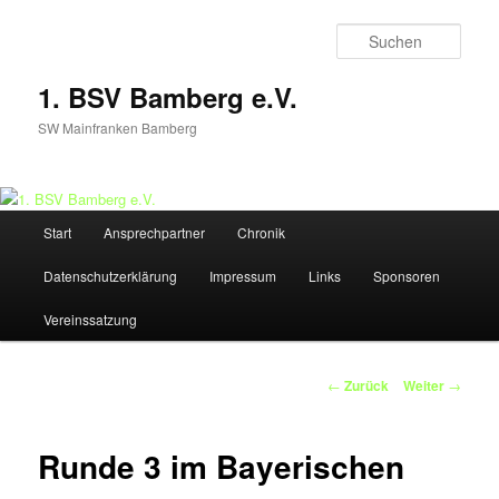
Zum
Inhalt
Such
wechseln
1. BSV Bamberg e.V.
SW Mainfranken Bamberg
Hauptmenü
Start
Ansprechpartner
Chronik
Datenschutzerklärung
Impressum
Links
Sponsoren
Vereinssatzung
Beitrags-
←
Zurück
Weiter
→
Navigation
Runde 3 im Bayerischen