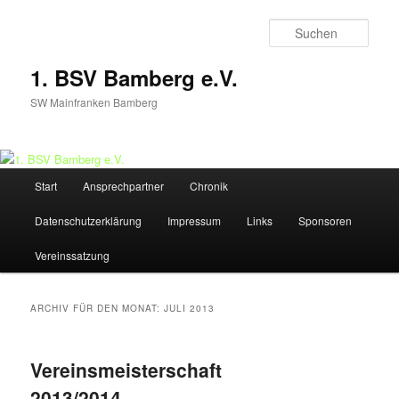
Zum
Zum
Inhalt
sekundären
Such
wechseln
Inhalt
wechseln
1. BSV Bamberg e.V.
SW Mainfranken Bamberg
Hauptmenü
Start
Ansprechpartner
Chronik
Datenschutzerklärung
Impressum
Links
Sponsoren
Vereinssatzung
ARCHIV FÜR DEN MONAT:
JULI 2013
Vereinsmeisterschaft
2013/2014