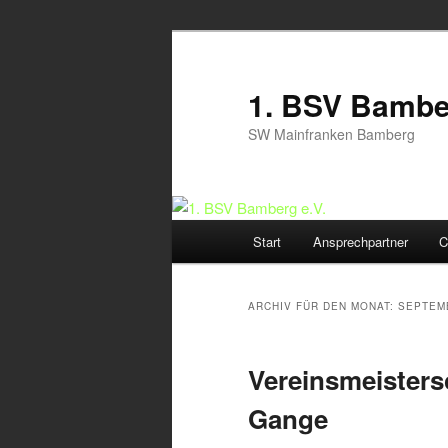
Zum
Zum
Inhalt
sekundären
wechseln
Inhalt
1. BSV Bamber
wechseln
SW Mainfranken Bamberg
Hauptmenü
Start
Ansprechpartner
C
ARCHIV FÜR DEN MONAT:
SEPTEM
Vereinsmeistersc
Gange