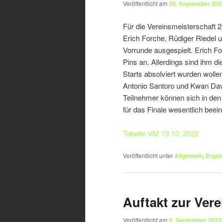
Veröffentlicht am
25. September 20
Für die Vereinsmeisterschaft 
Erich Forche, Rüdiger Riedel u
Vorrunde ausgespielt. Erich Fo
Pins an. Allerdings sind ihm di
Starts absolviert wurden wollen
Antonio Santoro und Kwan Dav
Teilnehmer können sich in de
für das Finale wesentlich beei
Tabelle VM 13.10. 2022
Veröffentlicht unter
Allgemein
,
Ergeb
Auftakt zur Ver
Veröffentlicht am
9. September 2022