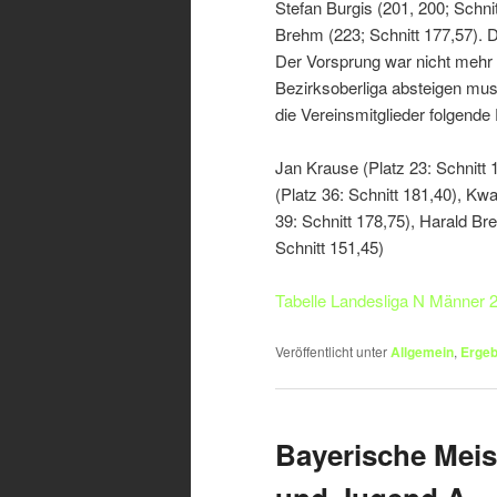
Stefan Burgis (201, 200; Schni
Brehm (223; Schnitt 177,57). D
Der Vorsprung war nicht mehr 
Bezirksoberliga absteigen muss
die Vereinsmitglieder folgende 
Jan Krause (Platz 23: Schnitt 1
(Platz 36: Schnitt 181,40), Kw
39: Schnitt 178,75), Harald Br
Schnitt 151,45)
Tabelle Landesliga N Männer 2
Veröffentlicht unter
Allgemein
,
Ergeb
Bayerische Meis