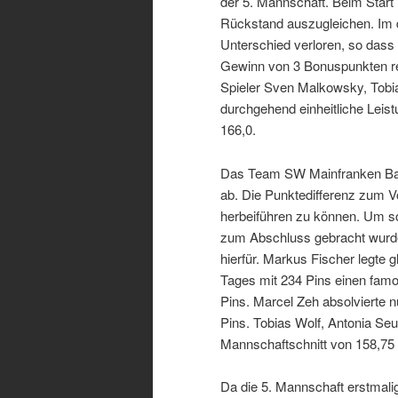
der 5. Mannschaft. Beim Start 
Rückstand auszugleichen. Im di
Unterschied verloren, so dass
Gewinn von 3 Bonuspunkten rei
Spieler Sven Malkowsky, Tobia
durchgehend einheitliche Leis
166,0.
Das Team SW Mainfranken Bamb
ab. Die Punktedifferenz zum V
herbeiführen zu können. Um so 
zum Abschluss gebracht wurde
hierfür. Markus Fischer legte 
Tages mit 234 Pins einen famose
Pins. Marcel Zeh absolvierte n
Pins. Tobias Wolf, Antonia Se
Mannschaftschnitt von 158,75 
Da die 5. Mannschaft erstmali