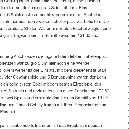
in Coburg ist es jedoch nicht gelungen, diesen kleinen
rekten Vergleich ging das Spiel mit nur 4 Pins
 nur 6 Spielpunkte verbucht werden konnten. Auch der
chte nur aus, den zweiten Tabellenplatz zu behalten. Die
s Derbfuss, Steffen Walter und Stefan Bischof zeigten eine
tung mit Ergebnissen im Schnitt zwischen 151,60 und
erg 4 schlossen die Liga mit dem letzten Tabellenplatz
orletzten war zu groß, um hier noch eine Wende
lobenswerter ist der Einsatz, mit dem dieser letzte Start
. Vier Gewinnspiele und 5 Bonuspunkte waren der Lohn
gleich beim ersten Spiel mit dem besten Einzelspiel des
n Start hin und erzielte letztlich einen Schnitt von 172,60
ur zwei Spiele und erreichte damit einen Schnitt von 181,0
uling und Ronald Schley trugen mit Ihren Ergebnissen zum
Pins bei.
g am Ligabetrieb teilnahmen, ist das Ergebnis insgesamt