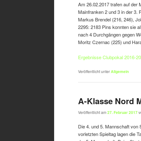
Am 26.02.2017 trafen auf der
Mainfranken 2 und 3 in der 3.
Markus Brendel (216, 246), Jo
2295: 2183 Pins konnten sie all
nach 4 Durchgängen gegen Wolf
Moritz Czernac (225) und Har
Ergebnisse Clubpokal 2016-2
Veröffentlicht unter
Allgemein
A-Klasse Nord M
Veröffentlicht am
27. Februar 2017
v
Die 4. und 5. Mannschaft vo
vorletzten Spieltag lagen die 