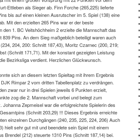
rt-Ettleben als Sieger ab. Finn Forche (265,225) lieferte
ins bis auf einen kleinen Ausrutscher im 5. Spiel (138) eine
. Mit den erzielten 265 Pins war er der beste
n den 1. BC Veitshöchheim 2 erzielte die Mannschaft das
 839 Pins. An dem Sieg maßgeblich beteiligt waren auch
(234, 204, 200: Schnitt 187,43), Moritz Czarnec (200, 219;
bst (Schnitt 171,71). Mit der konstant gezeigten Leistung
 die Bezirksliga verdient. Herzlichen Glückwunsch.
nnte sich an diesem letzten Spieltag mit ihrem Ergebnis
, DJK Rimpar 2 vom dritten Tabellenplatz zu verdrängen.
 zwar nur in drei Spielen jeweils 6 Punkten erzielt,
nkte zog die 2. Mannschaft vorbei und belegt zum
. Johanna Zepmeisel war die erfolgreichste Spielerin des
 Gesamtpins (Schnitt 203,29) !!! Dieses Ergebnis erreichte
guten einzelnen Durchgängen (240, 235, 225, 224, 206) Auch
) hielt sehr gut mit und beendete sein Spiel mit einem
s Brendel (212) steuerte 1310 Pins (Schnitt 187,14) bei.