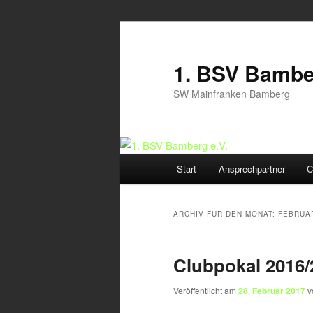
Zum
Zum
Inhalt
sekundären
wechseln
Inhalt
1. BSV Bamber
wechseln
SW Mainfranken Bamberg
Hauptmenü
Start
Ansprechpartner
C
ARCHIV FÜR DEN MONAT:
FEBRUA
Clubpokal 2016/
Veröffentlicht am
28. Februar 2017
v