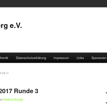
g e.V.
hronik
Datenschutzerklärung
Impressum
Links
Sponsoren
R 2017
2017 Runde 3
on
Helmut Burgis