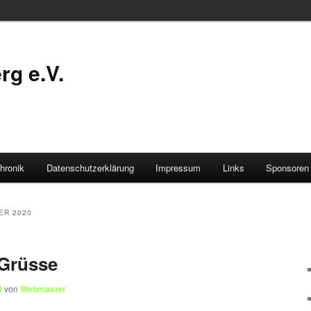
g e.V.
hronik
Datenschutzerklärung
Impressum
Links
Sponsoren
ER 2020
 Grüsse
0
von
Webmaster