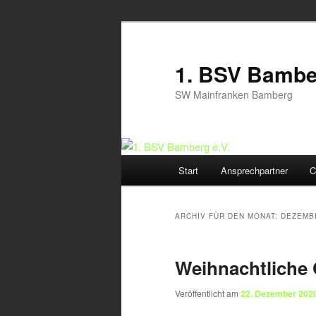
Zum
Zum
Inhalt
sekundären
wechseln
Inhalt
1. BSV Bamber
wechseln
SW Mainfranken Bamberg
Hauptmenü
Start
Ansprechpartner
C
ARCHIV FÜR DEN MONAT:
DEZEMB
Weihnachtliche
Veröffentlicht am
22. Dezember 202