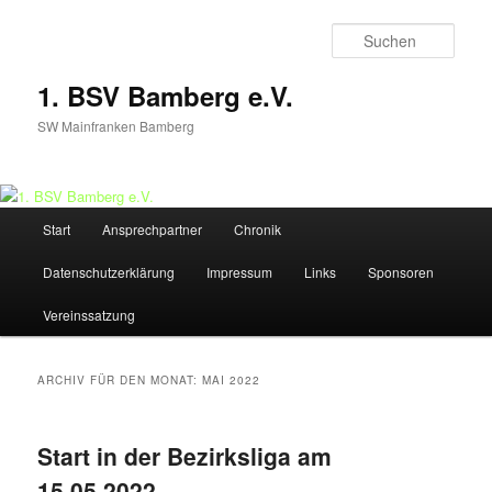
Zum
Zum
Inhalt
sekundären
Such
wechseln
Inhalt
wechseln
1. BSV Bamberg e.V.
SW Mainfranken Bamberg
Hauptmenü
Start
Ansprechpartner
Chronik
Datenschutzerklärung
Impressum
Links
Sponsoren
Vereinssatzung
ARCHIV FÜR DEN MONAT:
MAI 2022
Start in der Bezirksliga am
15.05.2022