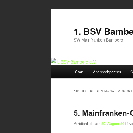
Zum
Zum
Inhalt
sekundären
wechseln
Inhalt
1. BSV Bamber
wechseln
SW Mainfranken Bamberg
Hauptmenü
Start
Ansprechpartner
C
ARCHIV FÜR DEN MONAT:
AUGUST
5. Mainfranken-
Veröffentlicht am
29. August 2014
v