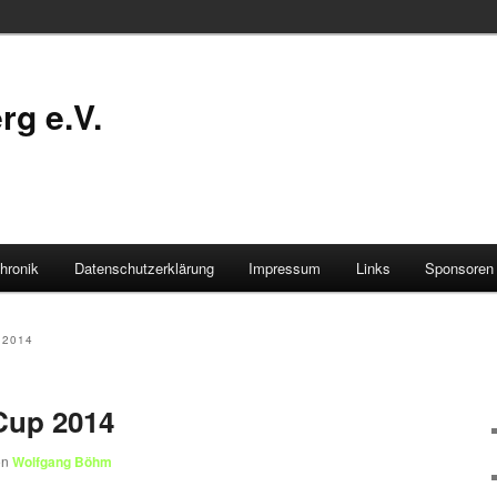
g e.V.
hronik
Datenschutzerklärung
Impressum
Links
Sponsoren
 2014
Cup 2014
on
Wolfgang Böhm