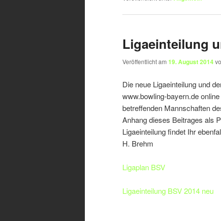
Ligaeinteilung 
Veröffentlicht am
19. August 2014
v
Die neue Ligaeinteilung und der
www.bowling-bayern.de online v
betreffenden Mannschaften de
Anhang dieses Beitrages als P
Ligaeinteilung findet Ihr ebenfa
H. Brehm
Ligaplan BSV
Ligaeinteilung BSV 2014 neu