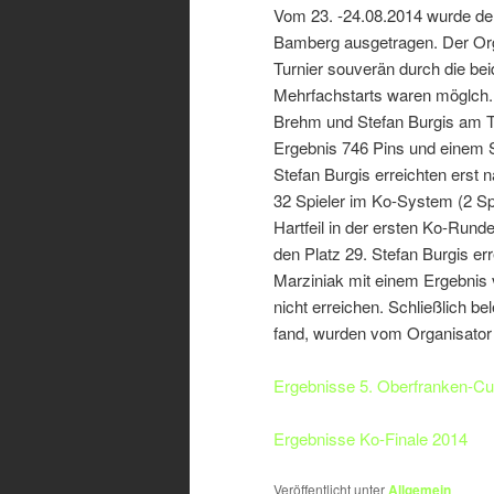
Vom 23. -24.08.2014 wurde der
Bamberg ausgetragen. Der Org
Turnier souverän durch die bei
Mehrfachstarts waren möglch
Brehm und Stefan Burgis am Tur
Ergebnis 746 Pins und einem 
Stefan Burgis erreichten erst 
32 Spieler im Ko-System (2 Sp
Hartfeil in der ersten Ko-Rund
den Platz 29. Stefan Burgis e
Marziniak mit einem Ergebnis
nicht erreichen. Schließlich be
fand, wurden vom Organisator S
Ergebnisse 5. Oberfranken-Cu
Ergebnisse Ko-Finale 2014
Veröffentlicht unter
Allgemein