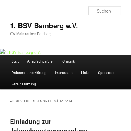
Zum
Zum
Inhalt
sekundären
Such
wechseln
Inhalt
wechseln
1. BSV Bamberg e.V.
SW Mainfranken Bamberg
Hauptmenü
Start
Ansprechpartner
Chronik
Datenschutzerklärung
Impressum
Links
Sponsoren
Vereinssatzung
ARCHIV FÜR DEN MONAT:
MÄRZ 2014
Einladung zur
Jahreshauptversammlung