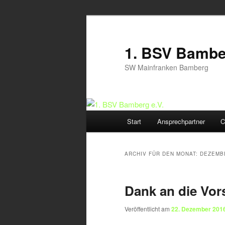
Zum
Zum
Inhalt
sekundären
wechseln
Inhalt
1. BSV Bamber
wechseln
SW Mainfranken Bamberg
Hauptmenü
Start
Ansprechpartner
C
ARCHIV FÜR DEN MONAT:
DEZEMB
Dank an die Vor
Veröffentlicht am
22. Dezember 201