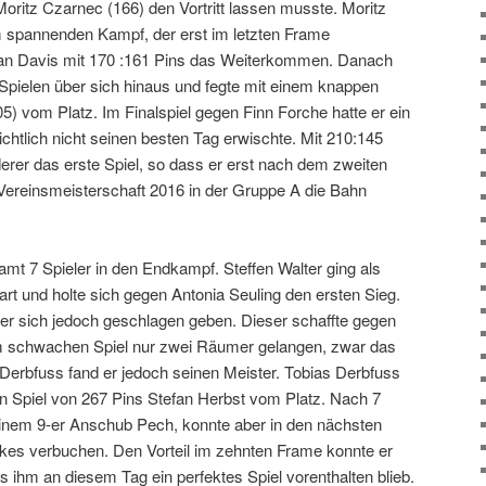
ritz Czarnec (166) den Vortritt lassen musste. Moritz
m spannenden Kampf, der erst im letzten Frame
an Davis mit 170 :161 Pins das Weiterkommen. Danach
Spielen über sich hinaus und fegte mit einem knappen
5) vom Platz. Im Finalspiel gegen Finn Forche hatte er ein
sichtlich nicht seinen besten Tag erwischte. Mit 210:145
erer das erste Spiel, so dass er erst nach dem zweiten
 Vereinsmeisterschaft 2016 in der Gruppe A die Bahn
mt 7 Spieler in den Endkampf. Steffen Walter ging als
art und holte sich gegen Antonia Seuling den ersten Sieg.
r sich jedoch geschlagen geben. Dieser schaffte gegen
m schwachen Spiel nur zwei Räumer gelangen, zwar das
erbfuss fand er jedoch seinen Meister. Tobias Derbfuss
n Spiel von 267 Pins Stefan Herbst vom Platz. Nach 7
seinem 9-er Anschub Pech, konnte aber in den nächsten
ikes verbuchen. Den Vorteil im zehnten Frame konnte er
s ihm an diesem Tag ein perfektes Spiel vorenthalten blieb.