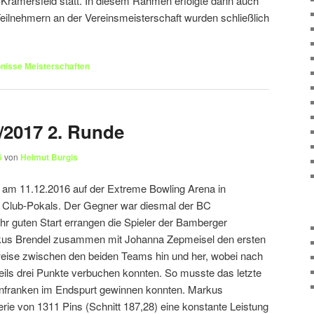
Kramersfeld statt. In diesem Rahmen erfolgte dann auch
Teilnehmern an der Vereinsmeisterschaft wurden schließlich
nisse Meisterschaften
/2017 2. Runde
6
von
Helmut Burgis
 am 11.12.2016 auf der Extreme Bowling Arena in
s Club-Pokals. Der Gegner war diesmal der BC
hr guten Start errangen die Spieler der Bamberger
us Brendel zusammen mit Johanna Zepmeisel den ersten
eise zwischen den beiden Teams hin und her, wobei nach
eils drei Punkte verbuchen konnten. So musste das letzte
ainfranken im Endspurt gewinnen konnten. Markus
Serie von 1311 Pins (Schnitt 187,28) eine konstante Leistung