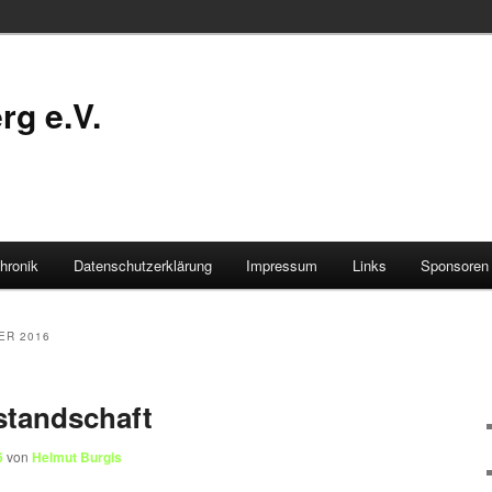
g e.V.
hronik
Datenschutzerklärung
Impressum
Links
Sponsoren
ER 2016
standschaft
6
von
Helmut Burgis